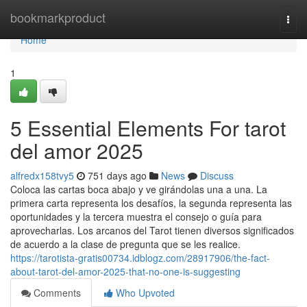
Home
bookmarkproduct
Togg
navi
Home
1
5 Essential Elements For tarot
del amor 2025
alfredx158tvy5
751 days ago
News
Discuss
Coloca las cartas boca abajo y ve girándolas una a una. La
primera carta representa los desafíos, la segunda representa las
oportunidades y la tercera muestra el consejo o guía para
aprovecharlas. Los arcanos del Tarot tienen diversos significados
de acuerdo a la clase de pregunta que se les realice.
https://tarotista-gratis00734.idblogz.com/28917906/the-fact-
about-tarot-del-amor-2025-that-no-one-is-suggesting
Comments
Who Upvoted