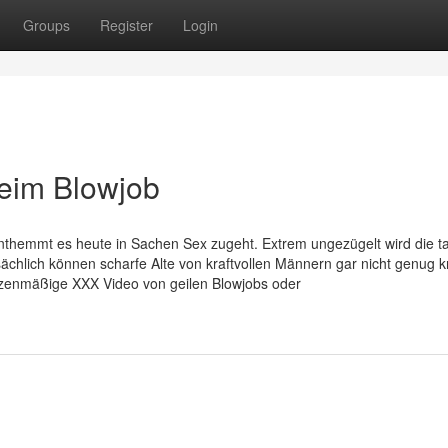
Groups
Register
Login
eim Blowjob
enthemmt es heute in Sachen Sex zugeht. Extrem ungezügelt wird die t
sächlich können scharfe Alte von kraftvollen Männern gar nicht genug k
itzenmäßige XXX Video von geilen Blowjobs oder