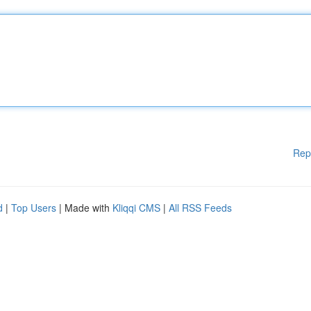
Rep
d
|
Top Users
| Made with
Kliqqi CMS
|
All RSS Feeds