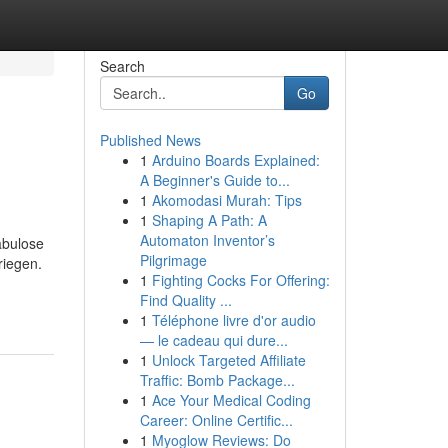
Search
Go
Published News
1
Arduino Boards Explained:
A Beginner's Guide to...
1
Akomodasi Murah: Tips
1
Shaping A Path: A
Automaton Inventor’s
abulose
Pilgrimage
riegen.
1
Fighting Cocks For Offering:
Find Quality ...
1
Téléphone livre d'or audio
— le cadeau qui dure...
1
Unlock Targeted Affiliate
Traffic: Bomb Package...
1
Ace Your Medical Coding
Career: Online Certific...
1
Myoglow Reviews: Do