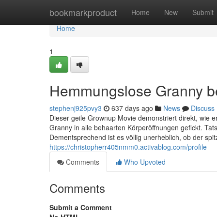
Home
bookmarkproduct
Home
New
Submit
Home
1
Hemmungslose Granny b
stephenj925pvy3
637 days ago
News
Discuss
Dieser geile Grownup Movie demonstriert direkt, wie 
Granny in alle behaarten Körperöffnungen gefickt. Tat
Dementsprechend ist es völlig unerheblich, ob der sp
https://christopherr405nmm0.activablog.com/profile
Comments
Who Upvoted
Comments
Submit a Comment