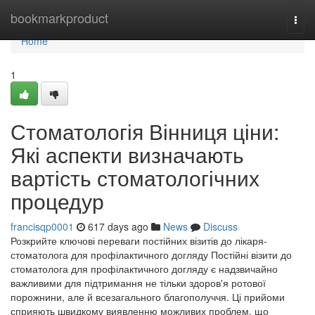
Home
bookmarkproduct
Togg
navi
Home
1
Стоматологія Вінниця ціни:
Які аспекти визначають
вартість стоматологічних
процедур
francisqp0001
617 days ago
News
Discuss
Розкрийте ключові переваги постійних візитів до лікаря-
стоматолога для профілактичного догляду Постійні візити до
стоматолога для профілактичного догляду є надзвичайно
важливими для підтримання не тільки здоров'я ротової
порожнини, але й всезагального благополуччя. Ці прийоми
сприяють швидкому виявленню можливих проблем, що