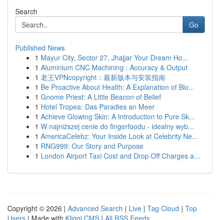
Search
Go
Published News
1
Mayur City, Sector 27, Jhajjar Your Dream Ho...
1
Aluminium CNC Machining : Accuracy & Output
1
老王VPNcopyright：最新版本与安装指南
1
Be Proactive About Health: A Explanation of Blo...
1
Gnome Priest: A Little Beacon of Belief
1
Hotel Tropea: Das Paradies an Meer
1
Achieve Glowing Skin: A Introduction to Pure Sk...
1
W najniższej cenie do fingerfoodu - idealny wyb...
1
AmericaCelebz: Your Inside Look at Celebrity Ne...
1
RNG999: Our Story and Purpose
1
London Airport Taxi Cost and Drop Off Charges a...
Copyright © 2026 |
Advanced Search
|
Live
|
Tag Cloud
|
Top
Users
| Made with
Kliqqi CMS
|
All RSS Feeds