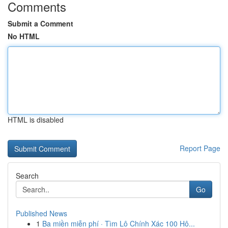
Comments
Submit a Comment
No HTML
HTML is disabled
Report Page
Search
Go
Published News
1
Ba miền miễn phí · Tìm Lô Chính Xác 100 Hô...