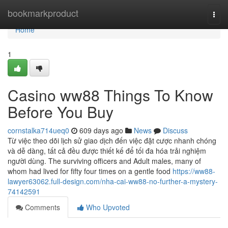
Home
bookmarkproduct
Togg
navi
Home
1
Casino ww88 Things To Know
Before You Buy
cornstalka714ueq0
609 days ago
News
Discuss
Từ việc theo dõi lịch sử giao dịch đến việc đặt cược nhanh chóng
và dễ dàng, tất cả đều được thiết kế để tối đa hóa trải nghiệm
người dùng. The surviving officers and Adult males, many of
whom had lived for fifty four times on a gentle food
https://ww88-
lawyer63062.full-design.com/nha-cai-ww88-no-further-a-mystery-
74142591
Comments
Who Upvoted