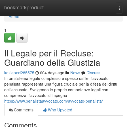
Home
bookmarkproduct
Togg
navi
Home
1
Il Legale per il Recluse:
Guardiano della Giustizia
keziapxxl285575
604 days ago
News
Discuss
In un sistema legale complesso e spesso ostile, l'avvocato
penalista rappresenta una figura cruciale per la difesa dei diritti
dell'accusato. Svolgendo le proprie competenze legali con
competenza, l'avvocato si impegna
https://www.penalistaavvocato.com/avvocato-penalista/
Comments
Who Upvoted
Comments