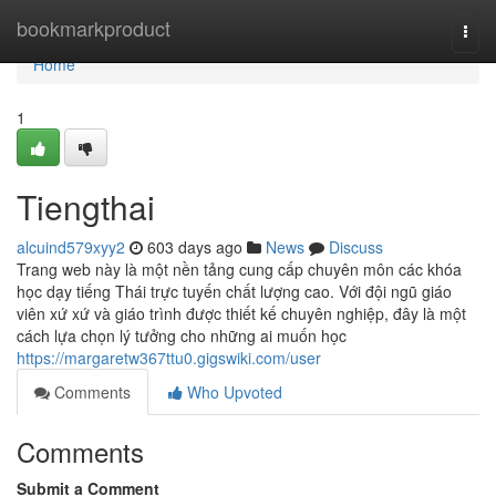
Home
bookmarkproduct
Togg
navi
Home
1
Tiengthai
alcuind579xyy2
603 days ago
News
Discuss
Trang web này là một nền tảng cung cấp chuyên môn các khóa
học dạy tiếng Thái trực tuyến chất lượng cao. Với đội ngũ giáo
viên xứ xứ và giáo trình được thiết kế chuyên nghiệp, đây là một
cách lựa chọn lý tưởng cho những ai muốn học
https://margaretw367ttu0.gigswiki.com/user
Comments
Who Upvoted
Comments
Submit a Comment