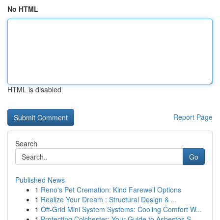
No HTML
HTML is disabled
Report Page
Search
Go
Published News
1
Reno's Pet Cremation: Kind Farewell Options
1
Realize Your Dream : Structural Design & ...
1
Off-Grid Mini System Systems: Cooling Comfort W...
1
Protecting Colchester: Your Guide to Asbestos S...