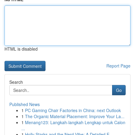
HTML is disabled
Report Page
Search
Go
Published News
1
PC Gaming Chair Factories in China: next Outlook
1
The Organic Material Placement: Improve Your La...
1
Menang123: Langkah-langkah Lengkap untuk Calon
...
1
Holly Starks and the Nerd Vibe: A Detailed E...