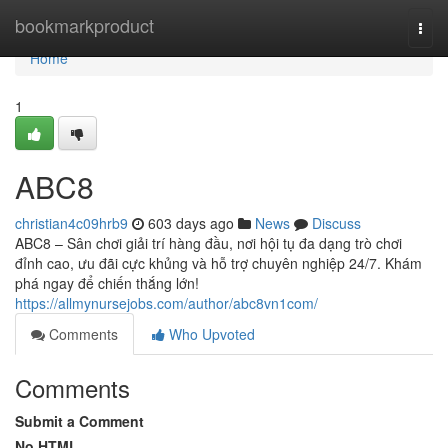
Home
bookmarkproduct
Togg
navi
Home
1
ABC8
christian4c09hrb9
603 days ago
News
Discuss
ABC8 – Sân chơi giải trí hàng đầu, nơi hội tụ đa dạng trò chơi
đỉnh cao, ưu đãi cực khủng và hỗ trợ chuyên nghiệp 24/7. Khám
phá ngay để chiến thắng lớn!
https://allmynursejobs.com/author/abc8vn1com/
Comments
Who Upvoted
Comments
Submit a Comment
No HTML