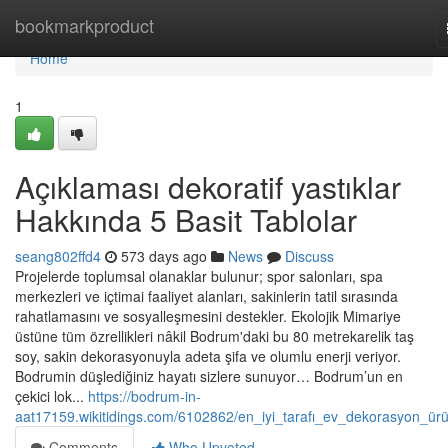
Home
bookmarkproduct
Home
1
Açıklaması dekoratif yastıklar
Hakkında 5 Basit Tablolar
seang802ffd4
573 days ago
News
Discuss
Projelerde toplumsal olanaklar bulunur; spor salonları, spa
merkezleri ve içtimai faaliyet alanları, sakinlerin tatil sırasında
rahatlamasını ve sosyalleşmesini destekler. Ekolojik Mimariye
üstüne tüm özrellikleri nâkil Bodrum'daki bu 80 metrekarelik taş
soy, sakin dekorasyonuyla adeta şifa ve olumlu enerji veriyor.
Bodrumin düşlediğiniz hayatı sizlere sunuyor… Bodrum’un en
çekici lok...
https://bodrum-in-
aat17159.wikitidings.com/6102862/en_iyi_tarafı_ev_dekorasyon_ürü
Comments
Who Upvoted