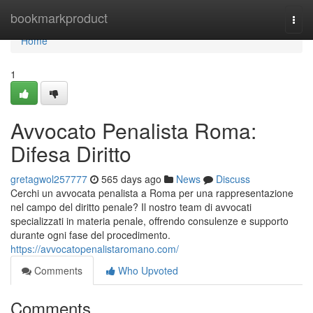
Home
bookmarkproduct
Togg
navi
Home
1
Avvocato Penalista Roma:
Difesa Diritto
gretagwol257777
565 days ago
News
Discuss
Cerchi un avvocata penalista a Roma per una rappresentazione
nel campo del diritto penale? Il nostro team di avvocati
specializzati in materia penale, offrendo consulenze e supporto
durante ogni fase del procedimento.
https://avvocatopenalistaromano.com/
Comments
Who Upvoted
Comments