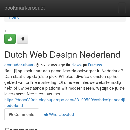
Home
bookmarkproduct
Togg
navi
Home
1
Dutch Web Design Nederland
emmad840baa6
561 days ago
News
Discuss
Bent jij op zoek naar een gemotiveerde ontwerper in Nederland?
Dan staat u op de juiste plek. Wij biedt diverse diensten op het
gebied van online marketing. Of u nu een nieuwe website nodig
hebt of uw bestaande platform wilt moderniseren, wij zijn de juiste
leverancier. Neem contact met
https://dean639eh.blogsuperapp.com/33129509/webdesignbedrijf-
nederland
Comments
Who Upvoted
Comments