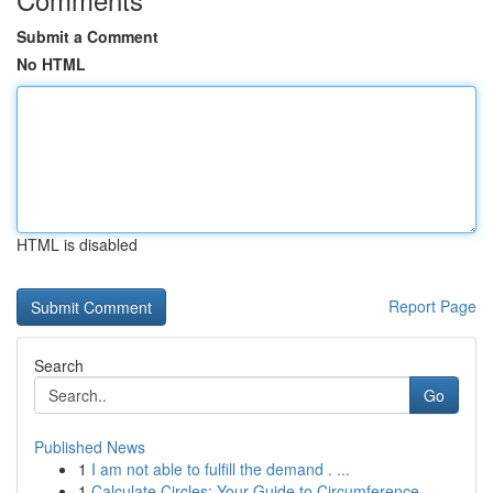
Submit a Comment
No HTML
HTML is disabled
Report Page
Search
Go
Published News
1
I am not able to fulfill the demand . ...
1
Calculate Circles: Your Guide to Circumference