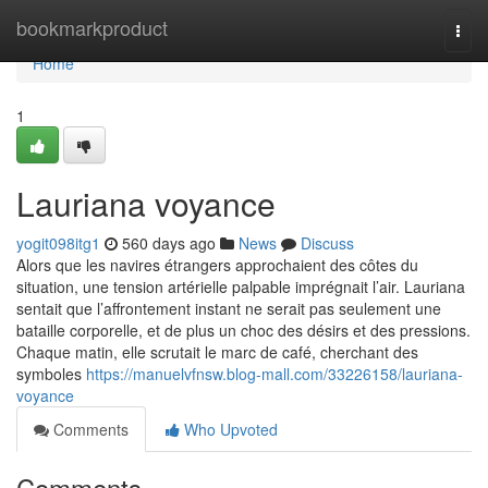
Home
bookmarkproduct
Togg
navi
Home
1
Lauriana voyance
yogit098itg1
560 days ago
News
Discuss
Alors que les navires étrangers approchaient des côtes du
situation, une tension artérielle palpable imprégnait l’air. Lauriana
sentait que l’affrontement instant ne serait pas seulement une
bataille corporelle, et de plus un choc des désirs et des pressions.
Chaque matin, elle scrutait le marc de café, cherchant des
symboles
https://manuelvfnsw.blog-mall.com/33226158/lauriana-
voyance
Comments
Who Upvoted
Comments