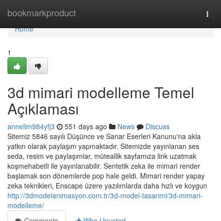
Home
bookmarkproduct
Togg
navi
Home
1
3d mimari modelleme Temel
Açıklaması
annelim984yfj3
551 days ago
News
Discuss
Sitemiz 5846 sayılı Düşünce ve Sanar Eserleri Kanunu'na akla
yatkın olarak paylaşım yapmaktadır. Sitemizde yayınlanan ses
seda, resim ve paylaşımlar, müteallik sayfamıza link uzatmak
koşmehabetli ile yayınlanabilir. Sentetik zeka ile mimari render
başlamak son dönemlerde pop hale geldi. Mimari render yapay
zeka teknikleri, Enscape üzere yazılımlarda daha hızlı ve koygun
http://3dmodelanimasyon.com.tr/3d-model-tasarimi/3d-mimari-
modelleme/
Comments
Who Upvoted