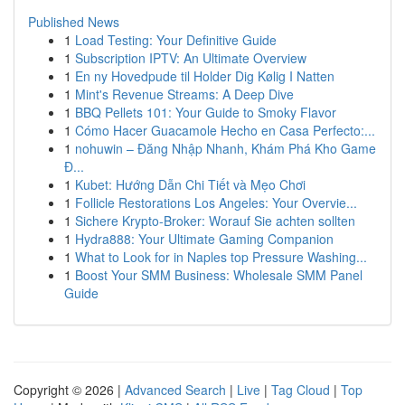
Published News
1
Load Testing: Your Definitive Guide
1
Subscription IPTV: An Ultimate Overview
1
En ny Hovedpude til Holder Dig Kølig I Natten
1
Mint's Revenue Streams: A Deep Dive
1
BBQ Pellets 101: Your Guide to Smoky Flavor
1
Cómo Hacer Guacamole Hecho en Casa Perfecto:...
1
nohuwin – Đăng Nhập Nhanh, Khám Phá Kho Game
Đ...
1
Kubet: Hướng Dẫn Chi Tiết và Mẹo Chơi
1
Follicle Restorations Los Angeles: Your Overvie...
1
Sichere Krypto-Broker: Worauf Sie achten sollten
1
Hydra888: Your Ultimate Gaming Companion
1
What to Look for in Naples top Pressure Washing...
1
Boost Your SMM Business: Wholesale SMM Panel
Guide
Copyright © 2026 |
Advanced Search
|
Live
|
Tag Cloud
|
Top