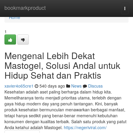
Home
bookmarkproduct
Togg
navi
Home
1
Mengenal Lebih Dekat
Mastogel, Solusi Andal untuk
Hidup Sehat dan Praktis
xavier4o65cre1
540 days ago
News
Discuss
Kesehatan adalah aset paling berharga dalam hidup kita.
Memeliharanya tentu menjadi prioritas utama, terlebih dengan
gaya hidup modern day yang penuh tantangan. Kini, banyak
produk kesehatan bermunculan menawarkan berbagai manfaat,
tetapi hanya sedikit yang benar-benar memenuhi kebutuhan
konsumen dengan kualitas terbaik. Salah satu produk yang patut
Anda ketahui adalah Mastogel.
https://negeriviral.com/