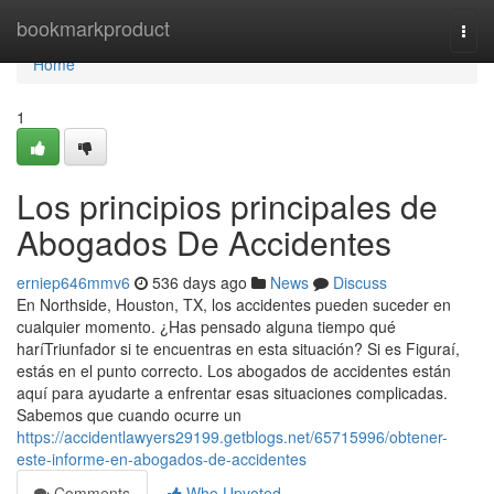
Home
bookmarkproduct
Togg
navi
Home
1
Los principios principales de
Abogados De Accidentes
erniep646mmv6
536 days ago
News
Discuss
En Northside, Houston, TX, los accidentes pueden suceder en
cualquier momento. ¿Has pensado alguna tiempo qué
haríTriunfador si te encuentras en esta situación? Si es Figuraí,
estás en el punto correcto. Los abogados de accidentes están
aquí para ayudarte a enfrentar esas situaciones complicadas.
Sabemos que cuando ocurre un
https://accidentlawyers29199.getblogs.net/65715996/obtener-
este-informe-en-abogados-de-accidentes
Comments
Who Upvoted