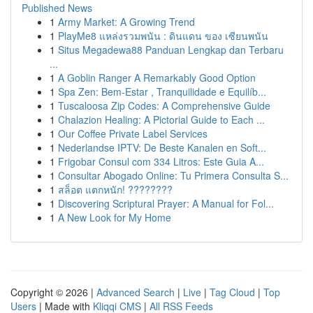
Published News
1
Army Market: A Growing Trend
1
PlayMe8 แหล่งรวมพนัน : ดินแดน ของ เซียนพนัน
1
Situs Megadewa88 Panduan Lengkap dan Terbaru
...
1
A Goblin Ranger A Remarkably Good Option
1
Spa Zen: Bem-Estar , Tranquilidade e Equilíb...
1
Tuscaloosa Zip Codes: A Comprehensive Guide
1
Chalazion Healing: A Pictorial Guide to Each ...
1
Our Coffee Private Label Services
1
Nederlandse IPTV: De Beste Kanalen en Soft...
1
Frigobar Consul com 334 Litros: Este Guia A...
1
Consultar Abogado Online: Tu Primera Consulta S...
1
สล็อต แตกหนัก! ????????
1
Discovering Scriptural Prayer: A Manual for Fol...
1
A New Look for My Home
Copyright © 2026 |
Advanced Search
|
Live
|
Tag Cloud
|
Top
Users
| Made with
Kliqqi CMS
|
All RSS Feeds