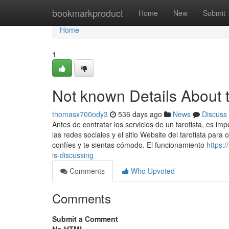
Home
bookmarkproduct
Home
New
Submit
Home
1
Not known Details About 
thomasx700ody3
536 days ago
News
Discuss
Antes de contratar los servicios de un tarotista, es im
las redes sociales y el sitio Website del tarotista par
confíes y te sientas cómodo. El funcionamiento
https:
is-discussing
Comments
Who Upvoted
Comments
Submit a Comment