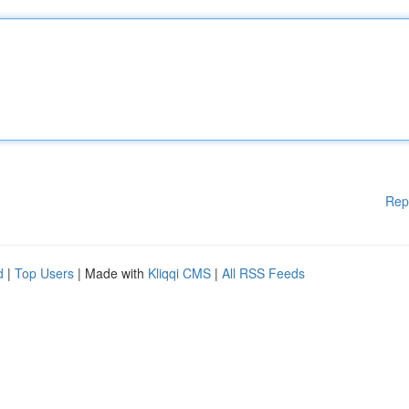
Rep
d
|
Top Users
| Made with
Kliqqi CMS
|
All RSS Feeds