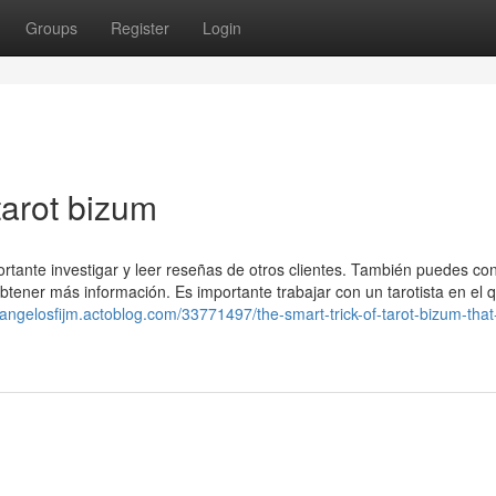
Groups
Register
Login
tarot bizum
portante investigar y leer reseñas de otros clientes. También puedes con
a obtener más información. Es importante trabajar con un tarotista en el 
//angelosfijm.actoblog.com/33771497/the-smart-trick-of-tarot-bizum-tha