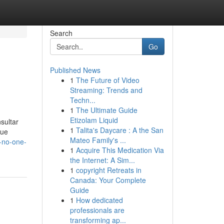
Search
Go
Published News
1
The Future of Video
Streaming: Trends and
Techn...
1
The Ultimate Guide
Etizolam Liquid
sultar
1
Talita's Daycare : A the San
que
Mateo Family's ...
t-no-one-
1
Acquire This Medication Via
the Internet: A Sim...
1
copyright Retreats in
Canada: Your Complete
Guide
1
How dedicated
professionals are
transforming ap...