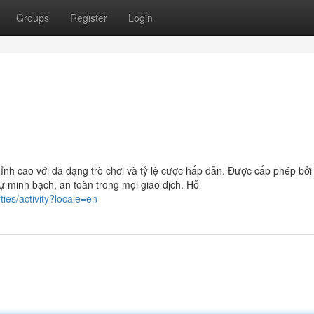
Groups
Register
Login
đỉnh cao với đa dạng trò chơi và tỷ lệ cược hấp dẫn. Được cấp phép bở
minh bạch, an toàn trong mọi giao dịch. Hỗ
ties/activity?locale=en