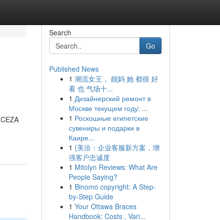
Search
Go
Published News
1
潮流女王， 靓妈 她 都很 好
看 也 气场十...
1
Дизайнерский ремонт в
Москве текущем году: ...
1
Роскошные египетские
i CEZA
сувениры и подарки в
Каире...
1
{美洽：企业客服新方案，增
强客户忠诚度
1
Mitolyn Reviews: What Are
People Saying?
1
Binomo copyright: A Step-
by-Step Guide
1
Your Ottawa Braces
Handbook: Costs , Vari...