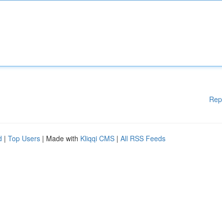
Rep
d
|
Top Users
| Made with
Kliqqi CMS
|
All RSS Feeds