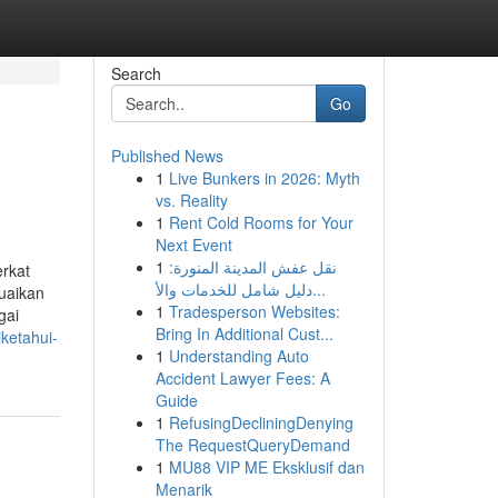
Search
Go
Published News
1
Live Bunkers in 2026: Myth
vs. Reality
1
Rent Cold Rooms for Your
Next Event
1
نقل عفش المدينة المنورة:
rkat
دليل شامل للخدمات والأ...
uaikan
1
Tradesperson Websites:
gai
Bring In Additional Cust...
ketahui-
1
Understanding Auto
Accident Lawyer Fees: A
Guide
1
RefusingDecliningDenying
The RequestQueryDemand
1
MU88 VIP ME Eksklusif dan
Menarik