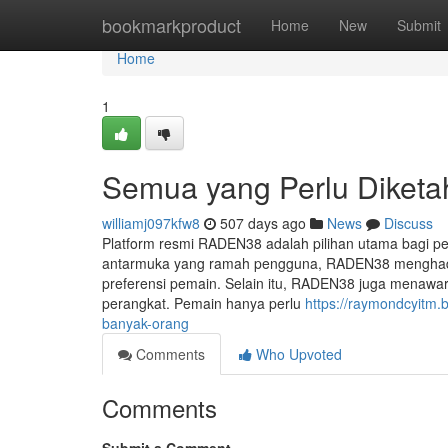
Home
bookmarkproduct
Home
New
Submit
Home
1
Semua yang Perlu Diket
williamj097kfw8
507 days ago
News
Discuss
Platform resmi RADEN38 adalah pilihan utama bagi p
antarmuka yang ramah pengguna, RADEN38 menghadi
preferensi pemain. Selain itu, RADEN38 juga menawa
perangkat. Pemain hanya perlu
https://raymondcyitm.
banyak-orang
Comments
Who Upvoted
Comments