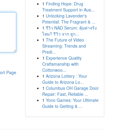
1
Finding Hope: Drug
Treatment Support in Aus...
1
Unlocking Lavender's
Potential: The Fragrant & ...
1
รีวิว NAD Serum: คุ้มค่าจริง
ไหม? รีวิว จาก ลูก...
1
The Future of Video
Streaming: Trends and
Predi...
1
Experience Quality
Craftsmanship with
Cottonwoo...
ort Page
1
Arizona Lottery : Your
Guide to Arizona Lo...
1
Columbus OH Garage Door
Repair: Fast, Reliable ...
1
Yono Games: Your Ultimate
Guide to Getting & ...