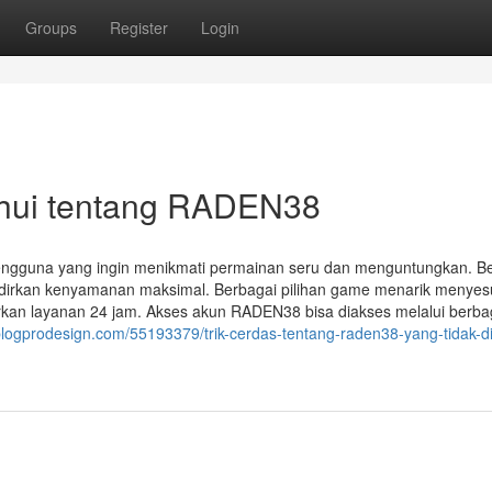
Groups
Register
Login
ahui tentang RADEN38
engguna yang ingin menikmati permainan seru dan menguntungkan. Be
rkan kenyamanan maksimal. Berbagai pilihan game menarik menyes
rkan layanan 24 jam. Akses akun RADEN38 bisa diakses melalui berba
blogprodesign.com/55193379/trik-cerdas-tentang-raden38-yang-tidak-di