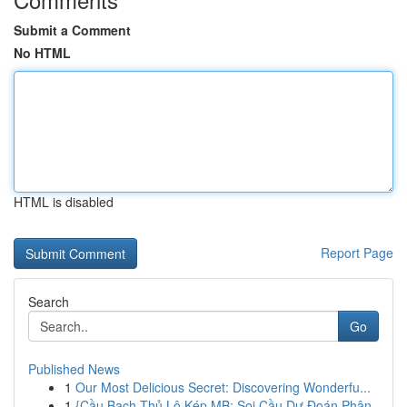
Submit a Comment
No HTML
HTML is disabled
Report Page
Search
Go
Published News
1
Our Most Delicious Secret: Discovering Wonderfu...
1
{Cầu Bạch Thủ Lô Kép MB: Soi Cầu Dự Đoán Phân