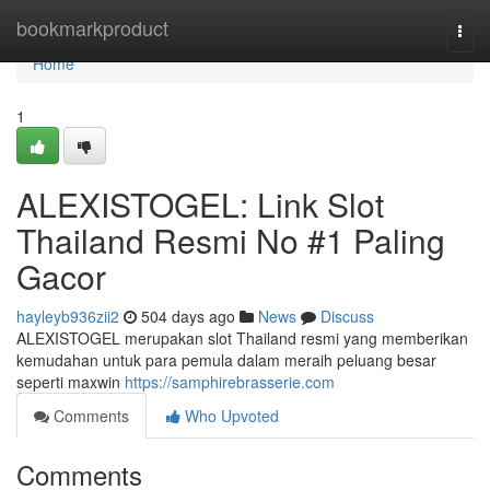
Home
bookmarkproduct
Togg
navi
Home
1
ALEXISTOGEL: Link Slot
Thailand Resmi No #1 Paling
Gacor
hayleyb936zii2
504 days ago
News
Discuss
ALEXISTOGEL merupakan slot Thailand resmi yang memberikan
kemudahan untuk para pemula dalam meraih peluang besar
seperti maxwin
https://samphirebrasserie.com
Comments
Who Upvoted
Comments