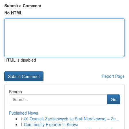
Submit a Comment
No HTML
HTML is disabled
Report Page
Search
Go
Published News
1
60 Opasek Zaciskowych ze Stali Nierdzewnej – Ze...
1
Commodity Exporter in Kenya