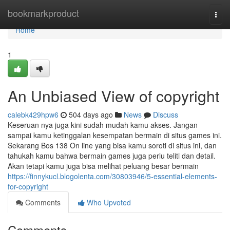
Home
bookmarkproduct
Togg
navi
Home
1
An Unbiased View of copyright
calebk429hpw6
504 days ago
News
Discuss
Keseruan nya juga kini sudah mudah kamu akses. Jangan
sampai kamu ketinggalan kesempatan bermain di situs games ini.
Sekarang Bos 138 On line yang bisa kamu soroti di situs ini, dan
tahukah kamu bahwa bermain games juga perlu teliti dan detail.
Akan tetapi kamu juga bisa melihat peluang besar bermain
https://finnykucl.blogolenta.com/30803946/5-essential-elements-
for-copyright
Comments
Who Upvoted
Comments