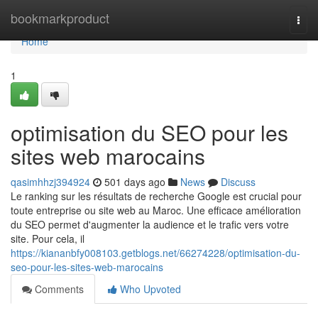
Home
bookmarkproduct
Togg
navi
Home
1
optimisation du SEO pour les
sites web marocains
qasimhhzj394924
501 days ago
News
Discuss
Le ranking sur les résultats de recherche Google est crucial pour
toute entreprise ou site web au Maroc. Une efficace amélioration
du SEO permet d'augmenter la audience et le trafic vers votre
site. Pour cela, il
https://kiananbfy008103.getblogs.net/66274228/optimisation-du-
seo-pour-les-sites-web-marocains
Comments
Who Upvoted