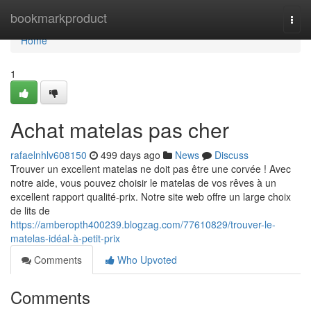
Home
bookmarkproduct
Togg
navi
Home
1
Achat matelas pas cher
rafaelnhlv608150
499 days ago
News
Discuss
Trouver un excellent matelas ne doit pas être une corvée ! Avec
notre aide, vous pouvez choisir le matelas de vos rêves à un
excellent rapport qualité-prix. Notre site web offre un large choix
de lits de
https://amberopth400239.blogzag.com/77610829/trouver-le-
matelas-idéal-à-petit-prix
Comments
Who Upvoted
Comments