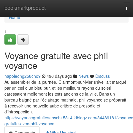
Home
bookmarkproduct
Tog
nav
Home
1
Voyance gratuite avec phil
voyance
napoleong258cho9
496 days ago
News
Discuss
Au assembler de la journée, Clairmont-sur-Mer s'éveillait marqué
par un ciel d'un bleu pur, et les meilleurs rayons du soleil
caressaient mollement les toits anciens de la ville. Dans un
bureau baigné par l'éclairage matinale, phil voyance se préparait
à recevoir une nouvelle aube critère de prosodie et
d'introspection.
https://voyancegratuitesanscb15814.idblogz.com/34489181/voyance
gratuite-avec-phil-voyance
Comments
Who Upvoted