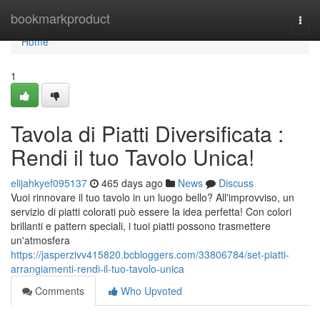
Home
bookmarkproduct
Togg
navi
Home
1
Tavola di Piatti Diversificata :
Rendi il tuo Tavolo Unica!
elijahkyef095137
465 days ago
News
Discuss
Vuoi rinnovare il tuo tavolo in un luogo bello? All'improvviso, un
servizio di piatti colorati può essere la idea perfetta! Con colori
brillanti e pattern speciali, i tuoi piatti possono trasmettere
un'atmosfera
https://jasperzivv415820.bcbloggers.com/33806784/set-piatti-
arrangiamenti-rendi-il-tuo-tavolo-unica
Comments
Who Upvoted