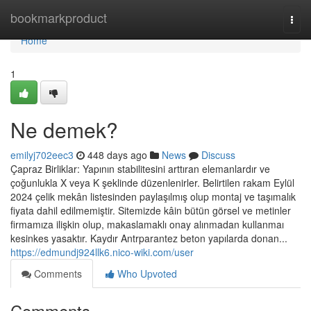
Home
bookmarkproduct
Togg
navi
Home
1
Ne demek?
emilyj702eec3
448 days ago
News
Discuss
Çapraz Birliklar: Yapının stabilitesini arttıran elemanlardır ve
çoğunlukla X veya K şeklinde düzenlenirler. Belirtilen rakam Eylül
2024 çelik mekân listesinden paylaşılmış olup montaj ve taşımalık
fiyata dahil edilmemiştir. Sitemizde kâin bütün görsel ve metinler
firmamıza ilişkin olup, makaslamaklı onay alınmadan kullanmaı
kesinkes yasaktır. Kaydır Antrparantez beton yapılarda donan...
https://edmundj924llk6.nico-wiki.com/user
Comments
Who Upvoted
Comments