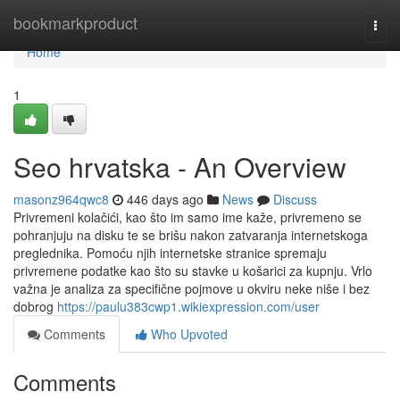
Home
bookmarkproduct
Togg
navi
Home
1
Seo hrvatska - An Overview
masonz964qwc8
446 days ago
News
Discuss
Privremeni kolačići, kao što im samo ime kaže, privremeno se
pohranjuju na disku te se brišu nakon zatvaranja internetskoga
preglednika. Pomoću njih internetske stranice spremaju
privremene podatke kao što su stavke u košarici za kupnju. Vrlo
važna je analiza za specifične pojmove u okviru neke niše i bez
dobrog
https://paulu383cwp1.wikiexpression.com/user
Comments
Who Upvoted
Comments