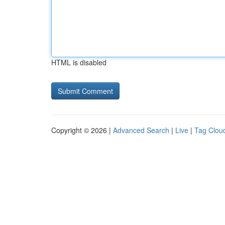
HTML is disabled
Copyright © 2026 |
Advanced Search
|
Live
|
Tag Clou