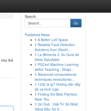
Search
Go
Published News
1
A Better Loft Space
1
Reliable Fault Detection
Solutions from Electri...
1
La Alimenta 2: Su Guía de
Dieta Saludable
m như thể
1
PGCert Machine Learning
within Teaching : Shapi...
1
Advanced computational
techniques revolutionisi...
1
123b là gì? Hướng dẫn đầy
đủ và bình luận
1
Finding the Best Painters
Near You
1
24 Club : Giải Trí Số Nhất
Hàng Đầu Xứ V...