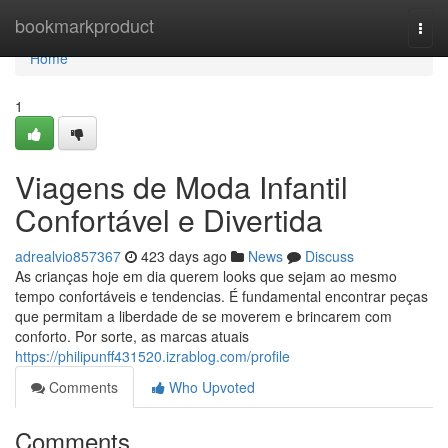
Home
bookmarkproduct
Togg
navi
Home
1
Viagens de Moda Infantil
Confortável e Divertida
adrealvio857367
423 days ago
News
Discuss
As crianças hoje em dia querem looks que sejam ao mesmo
tempo confortáveis e tendencias. É fundamental encontrar peças
que permitam a liberdade de se moverem e brincarem com
conforto. Por sorte, as marcas atuais
https://philipunff431520.izrablog.com/profile
Comments
Who Upvoted
Comments