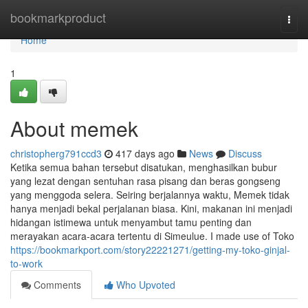
Home
bookmarkproduct
Togg
navi
Home
1
About memek
christopherg791ccd3
417 days ago
News
Discuss
Ketika semua bahan tersebut disatukan, menghasilkan bubur
yang lezat dengan sentuhan rasa pisang dan beras gongseng
yang menggoda selera. Seiring berjalannya waktu, Memek tidak
hanya menjadi bekal perjalanan biasa. Kini, makanan ini menjadi
hidangan istimewa untuk menyambut tamu penting dan
merayakan acara-acara tertentu di Simeulue. I made use of Toko
https://bookmarkport.com/story22221271/getting-my-toko-ginjal-
to-work
Comments
Who Upvoted