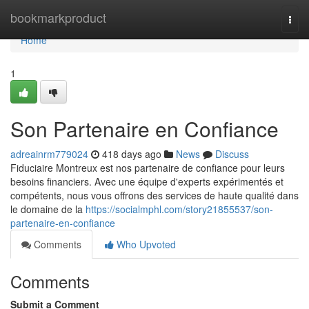
Home
bookmarkproduct
Togg
navi
Home
1
Son Partenaire en Confiance
adreainrm779024
418 days ago
News
Discuss
Fiduciaire Montreux est nos partenaire de confiance pour leurs
besoins financiers. Avec une équipe d'experts expérimentés et
compétents, nous vous offrons des services de haute qualité dans
le domaine de la
https://socialmphl.com/story21855537/son-
partenaire-en-confiance
Comments
Who Upvoted
Comments
Submit a Comment