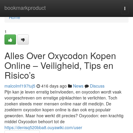
Home
bookmarkproduct
Togg
navi
Home
1
Alles Over Oxycodon Kopen
Online – Veiligheid, Tips en
Risico’s
malcolmf197tuj5
416 days ago
News
Discuss
Pijn kan je leven ernstig beïnvloeden, en oxycodon wordt vaak
voorgeschreven om ernstige pijnklachten te verlichten. Toch
zoeken steeds meer mensen online naar dit medicijn. De
zoekterm oxycodon kopen online is dan ook erg populair
geworden. Maar hoe werkt dit precies? Oxycodon: een krachtig
middel Oxycodon behoort tot de
https://denisq520bba8.ouyawiki.com/user