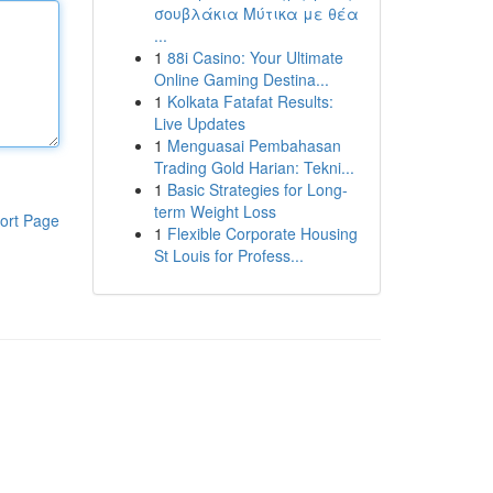
σουβλάκια Μύτικα με θέα
...
1
88i Casino: Your Ultimate
Online Gaming Destina...
1
Kolkata Fatafat Results:
Live Updates
1
Menguasai Pembahasan
Trading Gold Harian: Tekni...
1
Basic Strategies for Long-
term Weight Loss
ort Page
1
Flexible Corporate Housing
St Louis for Profess...