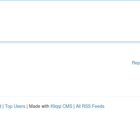
Rep
d
|
Top Users
| Made with
Kliqqi CMS
|
All RSS Feeds