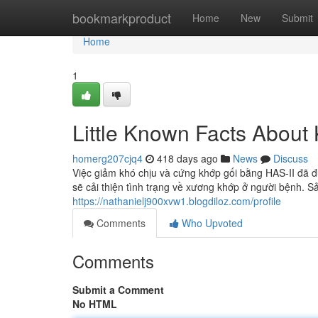
Home
bookmarkproduct
Home
New
Submit
Home
1
Little Known Facts Abou
homerg207cjq4
418 days ago
News
Discuss
Việc giảm khó chịu và cứng khớp gối bằng HAS-II đã 
sẽ cải thiện tình trạng về xương khớp ở người bệnh. 
https://nathanielj900xvw1.blogdiloz.com/profile
Comments
Who Upvoted
Comments
Submit a Comment
No HTML