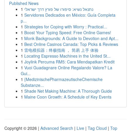
Published News
1
נתנאל נשיא: סיפורו של פורץ דרך ישראלי
1
Servidores Dedicados en México: Guía Completa
p...
1
Strategies for Coping with Worry : Practical...
1
Boost Your Typing Speed: Free Online Games!
1
Monk Backgrounds: A Guide to Devotion and Apt...
1
Best Online Casinos Canada: Top Picks & Reviews
1
雷电模拟器：终极指南 ， 简易 上手 体验
1
Locating Espresso Machines in the United St...
1
Joylink Percuma RM5: Cara Mendapatkan Kredit
1
Vuoi Guadagnare Online Regalando Valore? La
Gui...
1
{MedizinischePharmazeutischeChemische
Substanze...
1
Shade Net Making Machine: A Thorough Guide
1
Maine Coon Growth: A Schedule of Key Events
Copyright © 2026 |
Advanced Search
|
Live
|
Tag Cloud
|
Top