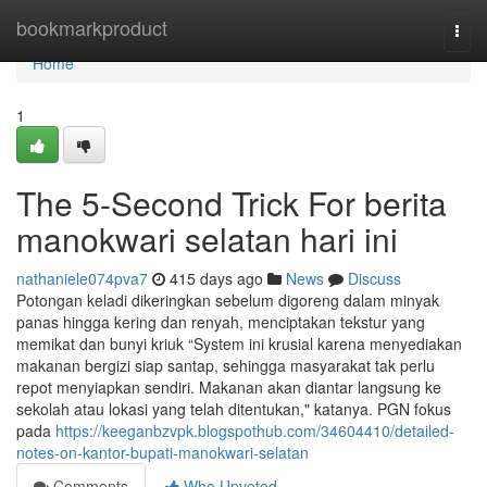
Home
bookmarkproduct
Togg
navi
Home
1
The 5-Second Trick For berita
manokwari selatan hari ini
nathaniele074pva7
415 days ago
News
Discuss
Potongan keladi dikeringkan sebelum digoreng dalam minyak
panas hingga kering dan renyah, menciptakan tekstur yang
memikat dan bunyi kriuk “System ini krusial karena menyediakan
makanan bergizi siap santap, sehingga masyarakat tak perlu
repot menyiapkan sendiri. Makanan akan diantar langsung ke
sekolah atau lokasi yang telah ditentukan," katanya. PGN fokus
pada
https://keeganbzvpk.blogspothub.com/34604410/detailed-
notes-on-kantor-bupati-manokwari-selatan
Comments
Who Upvoted