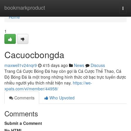
Home
bookmarkproduct
Togg
navi
Home
1
Cacuocbongda
maxwell1v24nqr9
415 days ago
News
Discuss
Trang Cá Cược Bóng Đá hay còn gọi là Cá Cược Thể Thao, Cá
Độ Bóng Đá là một trong những hình thức cờ bạc trực tuyến được
nhiều người yêu thích nhất hiện nay.
https://we-
xpats.com/vi/member/44958/
Comments
Who Upvoted
Comments
Submit a Comment
No HTML