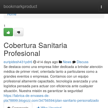
Home
bookmarkproduct
Togg
navi
Home
1
Cobertura Sanitaria
Profesional
euripidesh431pdr6
414 days ago
News
Discuss
Se destaca como una empresa líder dedicada a brindar atención
médica de primer nivel, orientada tanto a particulares como a
grandes eventos o empresas. Contamos con un equipo
profesional altamente capacitado, tecnología avanzada y una
logística pensada para actuar con eficiencia ante cualquier
situación. Nuestra misión es garantizar la seguridad
https://fabrica-de-envases-de-
pla78899.blogozz.com/34756594/plan-sanitario-personalizado
Comments
Who Upvoted