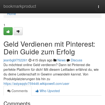
Home
bookmarkproduct
Togg
navi
Home
1
Geld Verdienen mit Pinterest:
Dein Guide zum Erfolg
jeanbgbf752261
415 days ago
News
Discuss
Du möchtest online Geld verdienen? Dann ist Pinterest die
perfekte Plattform für dich! Mit diesem Leitfaden erfährst du, wie
du deine Leidenschaft in Gewinn umwandeln kannst. Von
Produktplatzierungen bis hin zu
https://asiyaqqtv759448.wikipowell.com/user
Comments
Who Upvoted
Comments