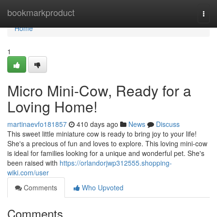
Home
bookmarkproduct
Togg
navi
Home
1
Micro Mini-Cow, Ready for a
Loving Home!
martinaevfo181857
410 days ago
News
Discuss
This sweet little miniature cow is ready to bring joy to your life!
She's a precious of fun and loves to explore. This loving mini-cow
is ideal for families looking for a unique and wonderful pet. She's
been raised with
https://orlandorjwp312555.shopping-
wiki.com/user
Comments
Who Upvoted
Comments