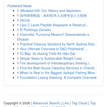
Published News
1
{Wowslot168: Our History and Aspiration
1
加州律师精选：洛杉矶华人法律专业人士指南
1
24club
1
Lipo-C Lipob-Peptide Kisspeptin & Retatrud...
1
El Podólogo Zaratan
1
Ozenvitta: Funciona Mesmo? Desvendando a
Eficácia
1
Practical Cleanup Solutions by North Sydney Rub...
1
Your Ultimate Overview to D&D Polyhedral ...
1
Tủ Bếp: Xu Hướng Thiết Kế Hiện Đại
1
Simple Steps to Sustainable Weight Loss
1
The development of interdisciplinary thinking i...
1
Find the Best House Cleaning Services in Chandl...
1
When to Reel in the Biggest Jackpot Fishing Wins
1
Foundation Laying Geelong: A Complete Overview
Copyright © 2026 |
Advanced Search
|
Live
|
Tag Cloud
|
Top