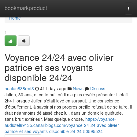
Home
bookmarkproduct
Togg
navi
Home
1
Voyance 24/24 avec olivier
patrice et ses voyants
disponible 24/24
nealen888rmf3
411 days ago
News
Discuss
Julien, 30 ans, et cette nuit où il n’a plus révélé présenter Il était
2h41 lorsque Julien s’était levé en sursaut. Une conscience
d’étouffement, à savoir si nos propres oreille refusait de se taire. Il
était néanmoins délaissé chez lui, dans un domicile quiétude,
sans bruit extérieur. Mais quelque chose,
https://voyance-
audiotel69135.canariblogs.com/voyance-24-24-avec-olivier-
patrice-et-ses-voyants-disponible-24-24-50595524