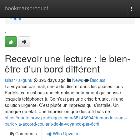
Home
bookmarkproduct
Togg
navi
Home
1
Recevoir une lecture : le bien-
être d’un bord différent
silasr737guh8
395 days ago
News
Discuss
La voyance par mail, une aide discret dans les phases flous
Parfois, ce n’est pas une chronique notamment qui pousse
lesquels téléphoner à. Ce n’est pas une crise brutale, ni une
solution urgente. C’est plutôt un imprécis qui s’installe. Un
manque de état. Une impression que des attributs ne
https://danteforwz.prublogger.com/35146604/demander-sans-
parler-la-accord-coulant-de-la-voyance-par-écrit
Comments
Who Upvoted