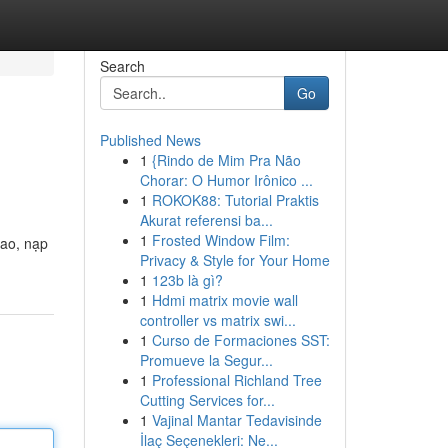
Search
Go
Published News
1
{Rindo de Mim Pra Não
Chorar: O Humor Irônico ...
1
ROKOK88: Tutorial Praktis
Akurat referensi ba...
1
Frosted Window Film:
cao, nạp
Privacy & Style for Your Home
1
123b là gì?
1
Hdmi matrix movie wall
controller vs matrix swi...
1
Curso de Formaciones SST:
Promueve la Segur...
1
Professional Richland Tree
Cutting Services for...
1
Vajinal Mantar Tedavisinde
İlaç Seçenekleri: Ne...