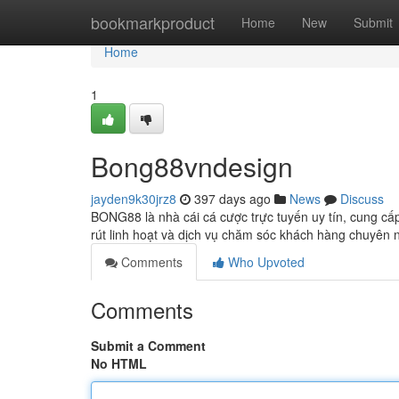
Home
bookmarkproduct
Home
New
Submit
Home
1
Bong88vndesign
jayden9k30jrz8
397 days ago
News
Discuss
BONG88 là nhà cái cá cược trực tuyến uy tín, cung cấp
rút linh hoạt và dịch vụ chăm sóc khách hàng chuyên 
Comments
Who Upvoted
Comments
Submit a Comment
No HTML