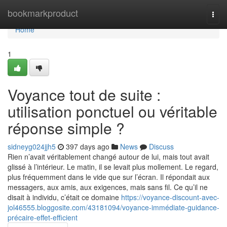
Home
bookmarkproduct
Togg
navi
Home
1
Voyance tout de suite :
utilisation ponctuel ou véritable
réponse simple ?
sidneyg024jjh5
397 days ago
News
Discuss
Rien n’avait véritablement changé autour de lui, mais tout avait
glissé à l’intérieur. Le matin, il se levait plus mollement. Le regard,
plus fréquemment dans le vide que sur l’écran. Il répondait aux
messagers, aux amis, aux exigences, mais sans fil. Ce qu’il ne
disait à individu, c’était ce domaine
https://voyance-discount-avec-
jol46555.bloggosite.com/43181094/voyance-immédiate-guidance-
précaire-effet-efficient