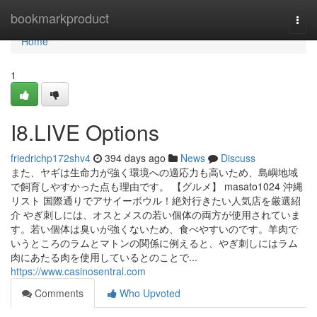
Home
bookmarkproduct
Togg
navi
Home
1
I8.LIVE Options
friedrichp172shv4
394 days ago
News
Discuss
また、ヤギは生命力が強く環境への適応力も高いため、島嶼地域
で飼育しやすかった点も理由です。 【グルメ】 masato1024 沖縄
リスト 国際通りでアサイーボウル！絶対行きたい人気店を厳選紹
介 やぎ刺しには、オスとメスの若い個体の両方が使用されていま
す。若い個体は臭いが強くないため、食べやすいのです。羊肉で
いうところのラムとマトンの関係に例えると、やぎ刺しにはラム
肉にあたる肉を使用しているとのことで...
https://www.casinosentral.com
Comments
Who Upvoted