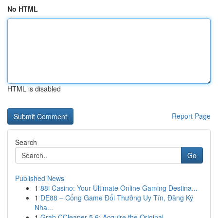
No HTML
HTML is disabled
Report Page
Search
Go
Published News
1
88i Casino: Your Ultimate Online Gaming Destina...
1
DE88 – Cổng Game Đổi Thưởng Uy Tín, Đăng Ký
Nha...
1
Grab CCleaner 5.6: Acquire the Original ...