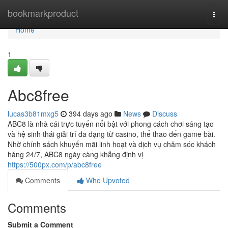
Home
bookmarkproduct
Togg
navi
Home
1
Abc8free
lucas3b81mxg5
394 days ago
News
Discuss
ABC8 là nhà cái trực tuyến nổi bật với phong cách chơi sáng tạo
và hệ sinh thái giải trí đa dạng từ casino, thể thao đến game bài.
Nhờ chính sách khuyến mãi linh hoạt và dịch vụ chăm sóc khách
hàng 24/7, ABC8 ngày càng khẳng định vị
https://500px.com/p/abc8free
Comments
Who Upvoted
Comments
Submit a Comment