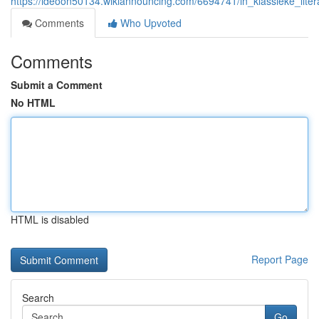
https://ideoon50134.wikiannouncing.com/6694741/in_klassieke_lit
Comments
Who Upvoted
Comments
Submit a Comment
No HTML
HTML is disabled
Report Page
Search
Go