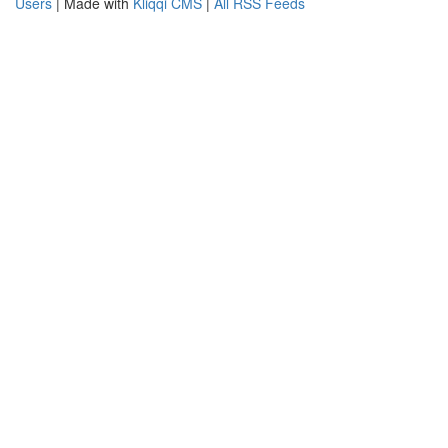
Users
| Made with
Kliqqi CMS
|
All RSS Feeds