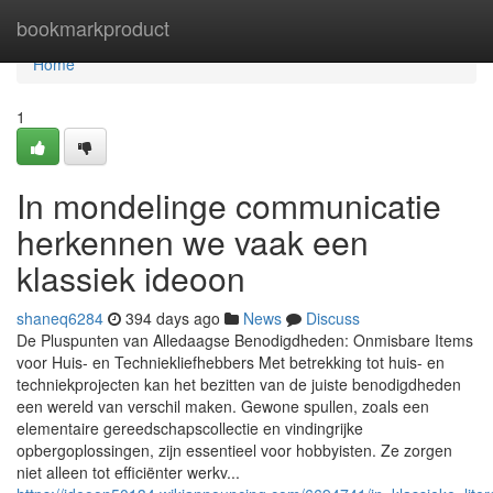
Home
bookmarkproduct
Home
1
In mondelinge communicatie
herkennen we vaak een
klassiek ideoon
shaneq6284
394 days ago
News
Discuss
De Pluspunten van Alledaagse Benodigdheden: Onmisbare Items
voor Huis- en Techniekliefhebbers Met betrekking tot huis- en
techniekprojecten kan het bezitten van de juiste benodigdheden
een wereld van verschil maken. Gewone spullen, zoals een
elementaire gereedschapscollectie en vindingrijke
opbergoplossingen, zijn essentieel voor hobbyisten. Ze zorgen
niet alleen tot efficiënter werkv...