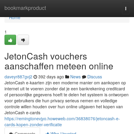
Home
bookmarkproduct
Togg
navi
Home
1
JetonCash vouchers
aanschaffen meteen online
daveyr887gvj2
392 days ago
News
Discuss
JetonCash e-kaarten zijn een moderne manier om aankopen op
internet uit te voeren zonder dat je een bankrekening creditcard
of persoonlijke gegevens hoeft te delen het systeem is ontworpen
voor gebruikers die hun privacy serieus nemen en volledige
controle willen houden over hun online uitgaven het kopen van
JetonCash e-cards
https://remingtonevjyo.howeweb.com/36838076/jetoncash-e-
cards-kopen-zonder-verificatie
Comments
Who Upvoted