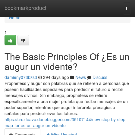
Home
bookmarkproduct
Togg
navi
Home
1
The Basic Principles Of ¿Es un
augur un vidente?
damieny073bzs3
394 days ago
News
Discuss
Prophetess y augur son palabras que se refieren a personas que
poseen habilidades especiales para predecir el futuro o recibir
mensajes divinos. Sin embargo, prophetess se refiere
específicamente a una mujer profeta que recibe mensajes de un
poder superior, mientras que augur interpreta presagios o
señales para predecir eventos futuros.
https://cruzfeavp.daneblogger.com/35107144/new-step-by-step-
map-for-es-un-augur-un-vidente
Comments
Who Upvoted