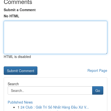
Comments
Submit a Comment
No HTML
HTML is disabled
Report Page
Search
Go
Published News
1
24 Club : Giải Trí Số Nhất Hàng Đầu Xứ V...