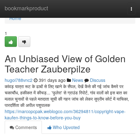
Home
bookmarkproduct
Togg
navi
Home
1
An Unbiased View of Golden
Teacher Zauberpilze
hugoi788vnc2
391 days ago
News
Discuss
कांवड़ यात्रा रूट के ढाबों से लिए खाने के सैंपल, देखें कैसे की गई जांच कैमरे पर
चकाचौंध, हकीकत में कीचड़... 'फुलेरा' से ग्राउंड रिपोर्ट, गांव वालों को इस बात का
मलाल चुनावों से पहले मतदाता सूची की गहन जांच को लेकर सुप्रीम कोर्ट में याचिका,
पारदर्शिता की अपील पशुपालक
https://marcopcpak.weblogco.com/36294811/copyright-vape-
kaufen-things-to-know-before-you-buy
Comments
Who Upvoted