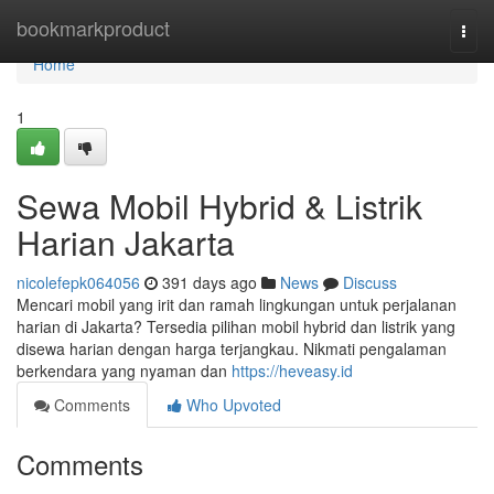
Home
bookmarkproduct
Togg
navi
Home
1
Sewa Mobil Hybrid & Listrik
Harian Jakarta
nicolefepk064056
391 days ago
News
Discuss
Mencari mobil yang irit dan ramah lingkungan untuk perjalanan
harian di Jakarta? Tersedia pilihan mobil hybrid dan listrik yang
disewa harian dengan harga terjangkau. Nikmati pengalaman
berkendara yang nyaman dan
https://heveasy.id
Comments
Who Upvoted
Comments