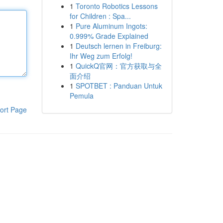
1
Toronto Robotics Lessons
for Children : Spa...
1
Pure Aluminum Ingots:
0.999% Grade Explained
1
Deutsch lernen in Freiburg:
Ihr Weg zum Erfolg!
1
QuickQ官网：官方获取与全
面介绍
1
SPOTBET : Panduan Untuk
Pemula
ort Page